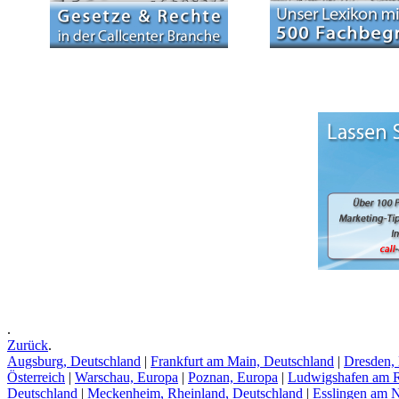
.
Zurück
.
Augsburg, Deutschland
|
Frankfurt am Main, Deutschland
|
Dresden,
Österreich
|
Warschau, Europa
|
Poznan, Europa
|
Ludwigshafen am R
Deutschland
|
Meckenheim, Rheinland, Deutschland
|
Esslingen am N