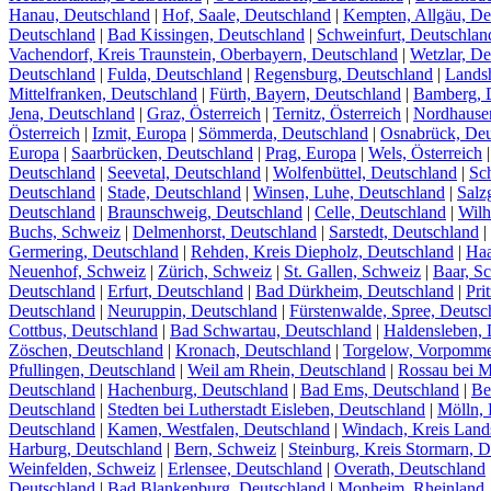
Hanau, Deutschland
|
Hof, Saale, Deutschland
|
Kempten, Allgäu, De
Deutschland
|
Bad Kissingen, Deutschland
|
Schweinfurt, Deutschlan
Vachendorf, Kreis Traunstein, Oberbayern, Deutschland
|
Wetzlar, De
Deutschland
|
Fulda, Deutschland
|
Regensburg, Deutschland
|
Landsh
Mittelfranken, Deutschland
|
Fürth, Bayern, Deutschland
|
Bamberg, 
Jena, Deutschland
|
Graz, Österreich
|
Ternitz, Österreich
|
Nordhause
Österreich
|
Izmit, Europa
|
Sömmerda, Deutschland
|
Osnabrück, Deu
Europa
|
Saarbrücken, Deutschland
|
Prag, Europa
|
Wels, Österreich
Deutschland
|
Seevetal, Deutschland
|
Wolfenbüttel, Deutschland
|
Sc
Deutschland
|
Stade, Deutschland
|
Winsen, Luhe, Deutschland
|
Salz
Deutschland
|
Braunschweig, Deutschland
|
Celle, Deutschland
|
Wilh
Buchs, Schweiz
|
Delmenhorst, Deutschland
|
Sarstedt, Deutschland
|
Germering, Deutschland
|
Rehden, Kreis Diepholz, Deutschland
|
Haa
Neuenhof, Schweiz
|
Zürich, Schweiz
|
St. Gallen, Schweiz
|
Baar, S
Deutschland
|
Erfurt, Deutschland
|
Bad Dürkheim, Deutschland
|
Pri
Deutschland
|
Neuruppin, Deutschland
|
Fürstenwalde, Spree, Deutsc
Cottbus, Deutschland
|
Bad Schwartau, Deutschland
|
Haldensleben, 
Zöschen, Deutschland
|
Kronach, Deutschland
|
Torgelow, Vorpomme
Pfullingen, Deutschland
|
Weil am Rhein, Deutschland
|
Rossau bei M
Deutschland
|
Hachenburg, Deutschland
|
Bad Ems, Deutschland
|
Be
Deutschland
|
Stedten bei Lutherstadt Eisleben, Deutschland
|
Mölln, 
Deutschland
|
Kamen, Westfalen, Deutschland
|
Windach, Kreis Land
Harburg, Deutschland
|
Bern, Schweiz
|
Steinburg, Kreis Stormarn, 
Weinfelden, Schweiz
|
Erlensee, Deutschland
|
Overath, Deutschland
Deutschland
|
Bad Blankenburg, Deutschland
|
Monheim, Rheinland,