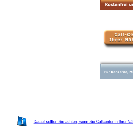
Darauf sollten Sie achten, wenn Sie Callcenter in Ihrer N