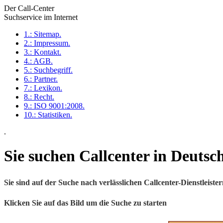
Der Call-Center
Suchservice im Internet
1.:
Sitemap
.
2.:
Impressum
.
3.:
Kontakt
.
4.:
AGB
.
5.:
Suchbegriff
.
6.:
Partner
.
7.:
Lexikon
.
8.:
Recht
.
9.:
ISO 9001:2008
.
10.:
Statistiken
.
.
Sie suchen Callcenter in Deutsc
Sie sind auf der Suche nach verlässlichen Callcenter-Dienstleist
Klicken Sie auf das Bild um die Suche zu starten