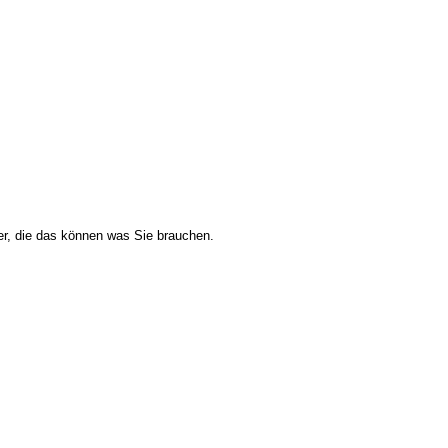
er, die das können was Sie brauchen.