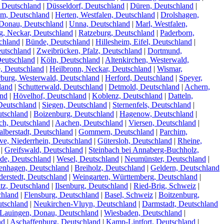
 Deutschland
|
Düsseldorf, Deutschland
|
Düren, Deutschland
|
im, Deutschland
|
Herten, Westfalen, Deutschland
|
Drolshagen,
Donau, Deutschland
|
Unna, Deutschland
|
Marl, Westfalen,
g, Neckar, Deutschland
|
Ratzeburg, Deutschland
|
Paderborn,
chland
|
Bünde, Deutschland
|
Hillesheim, Eifel, Deutschland
|
utschland
|
Zweibrücken, Pfalz, Deutschland
|
Dortmund,
Deutschland
|
Köln, Deutschland
|
Altenkirchen, Westerwald,
e, Deutschland
|
Heilbronn, Neckar, Deutschland
|
Wismar,
burg, Westerwald, Deutschland
|
Herford, Deutschland
|
Speyer,
land
|
Schutterwald, Deutschland
|
Detmold, Deutschland
|
Achern,
and
|
Hövelhof, Deutschland
|
Koblenz, Deutschland
|
Datteln,
Deutschland
|
Siegen, Deutschland
|
Sternenfels, Deutschland
|
tschland
|
Boizenburg, Deutschland
|
Hagenow, Deutschland
|
ch, Deutschland
|
Aachen, Deutschland
|
Viersen, Deutschland
|
alberstadt, Deutschland
|
Gommern, Deutschland
|
Parchim,
ve, Niederrhein, Deutschland
|
Gütersloh, Deutschland
|
Rheine,
|
Greifswald, Deutschland
|
Steinbach bei Annaberg-Buchholz,
de, Deutschland
|
Wesel, Deutschland
|
Neumünster, Deutschland
|
venhagen, Deutschland
|
Breiholz, Deutschland
|
Geldern, Deutschland
erstedt, Deutschland
|
Weingarten, Württemberg, Deutschland
|
tz, Deutschland
|
Ilsenburg, Deutschland
|
Ried-Brig, Schweiz
|
chland
|
Flensburg, Deutschland
|
Basel, Schweiz
|
Boitzenburg,
utschland
|
Neukirchen-Vluyn, Deutschland
|
Darmstadt, Deutschland
Lauingen, Donau, Deutschland
|
Wiesbaden, Deutschland
|
nd
|
Aschaffenburg, Deutschland
|
Kamp-Lintfort, Deutschland
|