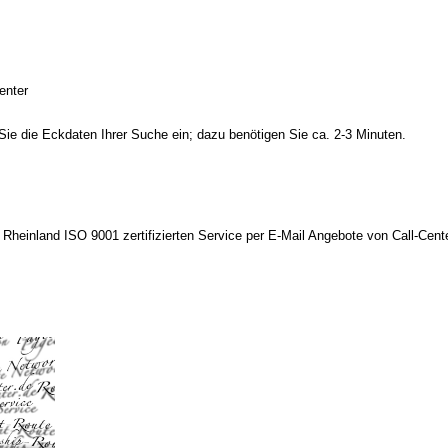
enter
ie die Eckdaten Ihrer Suche ein; dazu benötigen Sie ca. 2-3 Minuten.
Rheinland ISO 9001 zertifizierten Service per E-Mail Angebote von Call-Cent