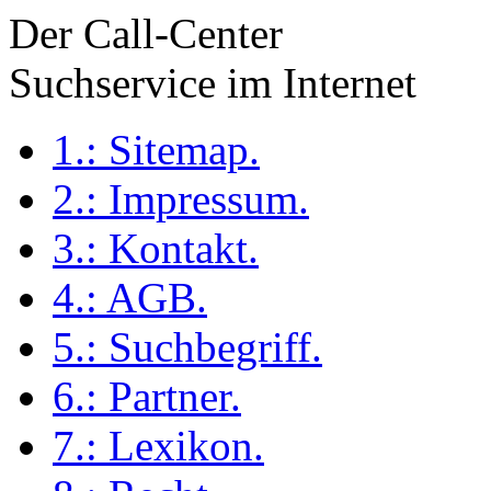
Der Call-Center
Suchservice im Internet
1.:
Sitemap
.
2.:
Impressum
.
3.:
Kontakt
.
4.:
AGB
.
5.:
Suchbegriff
.
6.:
Partner
.
7.:
Lexikon
.